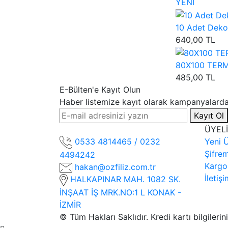
YENİ
10 Adet Dekor
640,00 TL
80X100 TERMAL
485,00 TL
E-Bülten'e Kayıt Olun
Haber listemize kayıt olarak kampanyalardan
Kayıt Ol
ÜYEL
0533 4814465 / 0232
Yeni Ü
Şifre
4494242
Kargo
hakan@ozfiliz.com.tr
İletiş
HALKAPINAR MAH. 1082 SK.
İNŞAAT İŞ MRK.NO:1 L KONAK -
İZMİR
© Tüm Hakları Saklıdır. Kredi kartı bilgileri