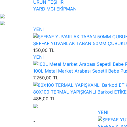
ÜRÜN TEŞHİRİ
YARDIMCI EKİPMAN
YENİ
ŞEFFAF YUVARLAK TABAN 50MM ÇUBUKLU TIRTIL E
150,00 TL
YENİ
100L Metal Market Arabası Sepetli Bebe Pus
7.250,00 TL
80X100 TERMAL YAPIŞKANLI Barkod ETİKET (500
485,00 TL
YENİ
.
ŞEFFAF YUVARL