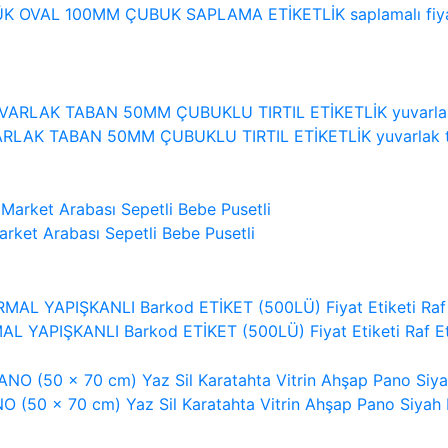
 OVAL 100MM ÇUBUK SAPLAMA ETİKETLİK saplamalı fiyat etike
AK TABAN 50MM ÇUBUKLU TIRTIL ETİKETLİK yuvarlak tabanlı açı
rket Arabası Sepetli Bebe Pusetli
L YAPIŞKANLI Barkod ETİKET (500LÜ) Fiyat Etiketi Raf Et
 (50 x 70 cm) Yaz Sil Karatahta Vitrin Ahşap Pano Siyah