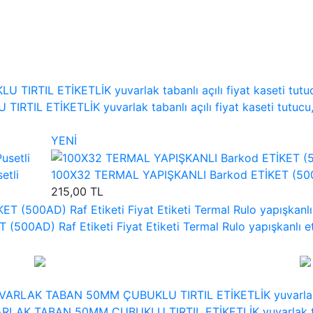
TİKETLİK yuvarlak tabanlı açılı fiyat kaseti tutucu, açısı 
YENİ
etli
100X32 TERMAL YAPIŞKANLI Barkod ETİKET (500LÜ)
215,00 TL
AD) Raf Etiketi Fiyat Etiketi Termal Rulo yapışkanlı etiket,
AK TABAN 50MM ÇUBUKLU TIRTIL ETİKETLİK yuvarlak tabanlı açı