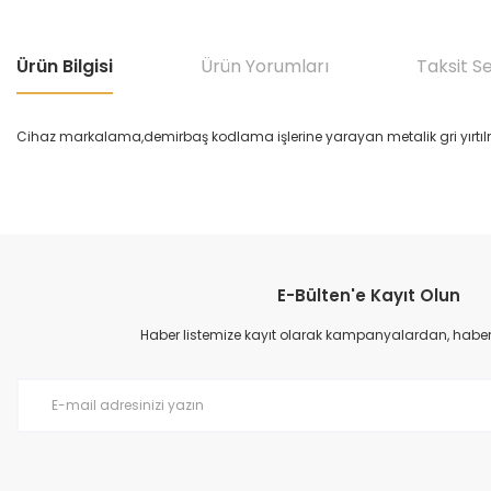
Ürün Bilgisi
Ürün Yorumları
Taksit S
Cihaz markalama,demirbaş kodlama işlerine yarayan metalik gri yırtıl
Bu ürünün fiyat bilgisi, resim, ürün açıklamalarında ve diğer konular
Görüş ve önerileriniz için teşekkür ederiz.
E-Bülten'e Kayıt Olun
Ürün resmi kalitesiz, bozuk veya görüntülenemiyor.
Ürün açıklamasında eksik bilgiler bulunuyor.
Haber listemize kayıt olarak kampanyalardan, haberda
Ürün bilgilerinde hatalar bulunuyor.
Ürün fiyatı diğer sitelerden daha pahalı.
Bu ürüne benzer farklı alternatifler olmalı.