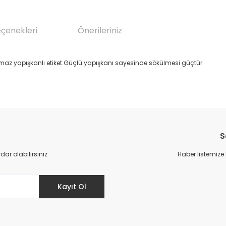
eçenekleri
Önerileriniz
maz yapışkanlı etiket.Güçlü yapışkanı sayesinde sökülmesi güçtür.
da yetersiz gördüğünüz noktaları öneri formunu kullanarak tarafımıza il
Bu ürüne ilk yorumu siz yapın!
S
Yorum Yaz
r olabilirsiniz.
Haber listemize
Kayıt Ol