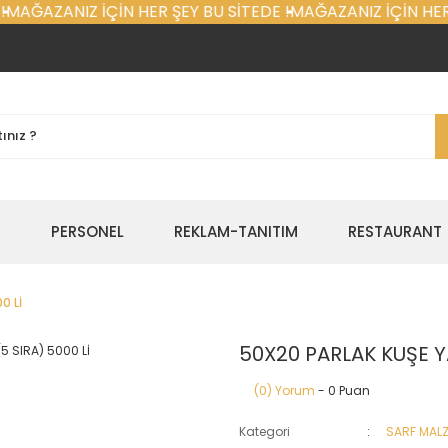
MAĞAZANIZ İÇİN HER ŞEY BU SİTEDE !
MAĞAZANIZ İÇİN HER 
E
PERSONEL
REKLAM-TANITIM
RESTAURANT
0 Lİ
50X20 PARLAK KUŞE YA
(0) Yorum
- 0 Puan
Kategori
SARF MAL