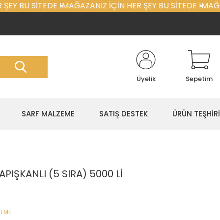
ŞEY BU SİTEDE !
MAĞAZANIZ İÇİN HER ŞEY BU SİTEDE !
MAĞAZ
Üyelik
Sepetim
SARF MALZEME
SATIŞ DESTEK
ÜRÜN TEŞHİRİ
PIŞKANLI (5 SIRA) 5000 Lİ
ZEME