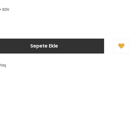
 + KDV
Sepete Ekle
ylaş