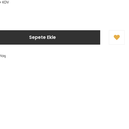
 + KDV
Sepete Ekle
ylaş