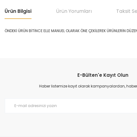
Ürün Bilgisi
Ürün Yorumları
Taksit S
ÖNDEKİ ÜRÜN BİTİNCE ELLE MANUEL OLARAK ÖNE ÇEKİLEREK ÜRÜNLERİN DÜZE
Bu ürünün fiyat bilgisi, resim, ürün açıklamalarında ve diğer konular
Görüş ve önerileriniz için teşekkür ederiz.
E-Bülten'e Kayıt Olun
Ürün resmi kalitesiz, bozuk veya görüntülenemiyor.
Ürün açıklamasında eksik bilgiler bulunuyor.
Haber listemize kayıt olarak kampanyalardan, haberda
Ürün bilgilerinde hatalar bulunuyor.
Ürün fiyatı diğer sitelerden daha pahalı.
Bu ürüne benzer farklı alternatifler olmalı.