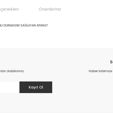
eçenekleri
Önerileriniz
NLİ DURMASINI SAĞLAYAN APARAT.
da yetersiz gördüğünüz noktaları öneri formunu kullanarak tarafımıza il
Bu ürüne ilk yorumu siz yapın!
S
Yorum Yaz
r olabilirsiniz.
Haber listemize
Kayıt Ol