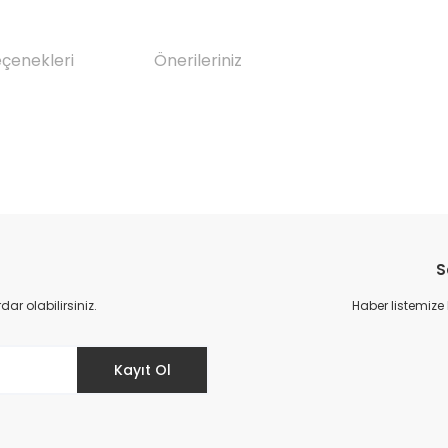
eçenekleri
Önerileriniz
da yetersiz gördüğünüz noktaları öneri formunu kullanarak tarafımıza il
Bu ürüne ilk yorumu siz yapın!
S
Yorum Yaz
r olabilirsiniz.
Haber listemize
Kayıt Ol